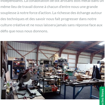
indépendants. La cohabitation de dix artisans bois métal dans un
même lieu de travail donne à chacun d’entre nous une grande
souplesse à notre force d’action. La richesse des échange autour
des techniques et des savoir nous fait progresser dans notre
culture créative et ne nous laissera jamais sans réponse face aux
défis que nous nous donnons.
Contactez Nous