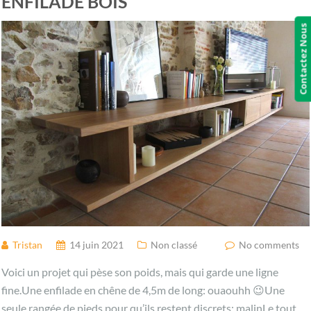
ENFILADE BOIS
Contactez Nous
Tristan
14 juin 2021
Non classé
No comments
Voici un projet qui pèse son poids, mais qui garde une ligne
fine.Une enfilade en chêne de 4,5m de long: ouaouhh 😉Une
seule rangée de pieds pour qu’ils restent discrets: malinLe tout