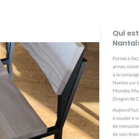
Qui est
Nantai
Formé à l’éco
armes comme
à la compagn
Nantes sur l
Mondes Mari
Dragon de Ca
Aujourd’hui
à souder à v
de menuisier
de vos rêves,