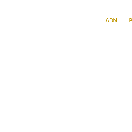
ADN
gorie :
Non c