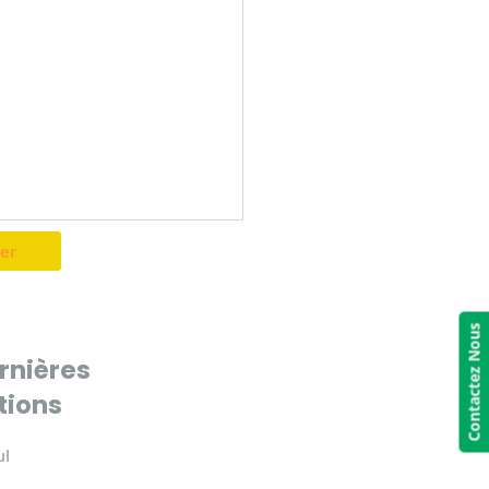
Contactez Nous
rnières
tions
ul