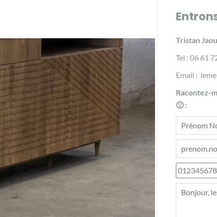
Entron
Tristan Jaou
Tel : 06 61 
Email : lem
Racontez-mo
🙂 :