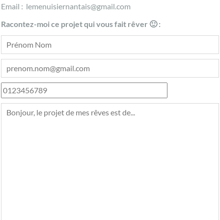
Email : lemenuisiernantais@gmail.com
Racontez-moi ce projet qui vous fait rêver 🙂 :