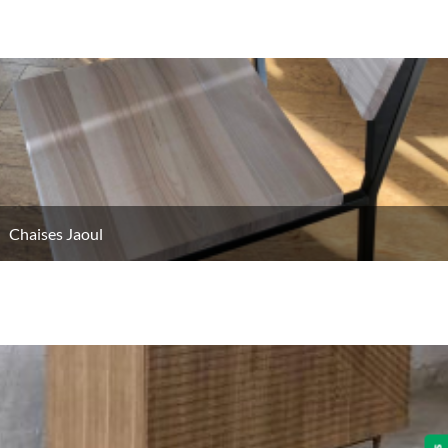
Chaises Jaoul