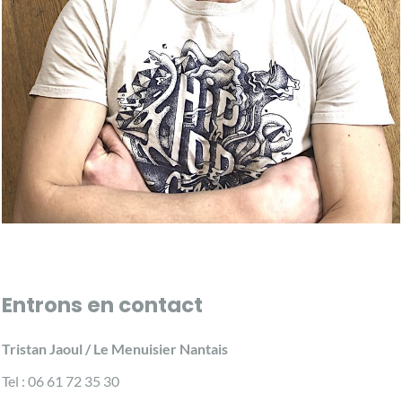
Entrons en contact
Tristan Jaoul / Le Menuisier Nantais
Tel : 06 61 72 35 30